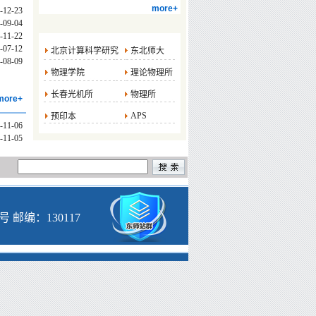
more+
-12-23
-09-04
-11-22
-07-12
北京计算科学研究
东北师大
-08-09
物理学院
理论物理所
长春光机所
物理所
more+
APS
预印本
-11-06
-11-05
邮编：130117