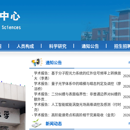
绍
人员构成
科学研究
通知公告
招生招
通知公告
学术报告：基于分子腔光力系统的红外信号频率上转换放
·
2026
大（李勇）
学术报告：量子光学体系中的暗模与暗态判定及调控（廖
·
2026
洁桥）
学术报告：二分纠缠与表面临界性：非普通边界对纠缠的
·
2026
额外贡...
学术报告：人工智能赋能涡旋光场高维调控及感测（付时
·
2026
尧）
·
学术报告：高阶能谱奇点和高阶相干完美吸收（金亮）
2026
新闻动态