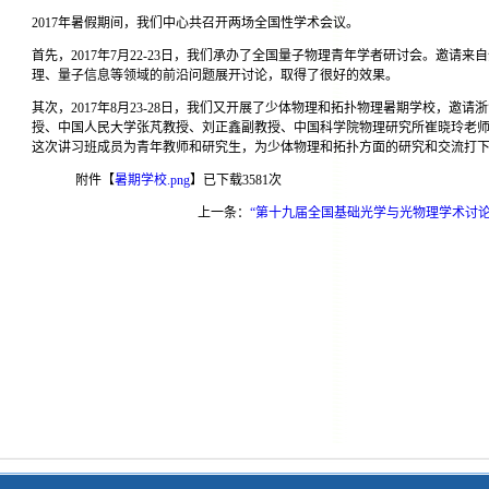
2017年暑假期间，我们中心共召开两场全国性学术会议。
首先，2017年7月22-23日，我们承办了全国量子物理青年学者研讨会。邀请
理、量子信息等领域的前沿问题展开讨论，取得了很好的效果。
其次，2017年8月23-28日，我们又开展了少体物理和拓扑物理暑期学校，邀
授、中国人民大学张芃教授、刘正鑫副教授、中国科学院物理研究所崔晓玲老
这次讲习班成员为青年教师和研究生，为少体物理和拓扑方面的研究和交流打
附件【
暑期学校.png
】已下载
3581
次
上一条：
“第十九届全国基础光学与光物理学术讨论