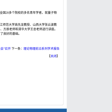
来自全国20多个院校的多名青年学者，就量子物
请浙江师范大学高先龙教授、山西大学张云波教
师、方辰老师和清华大学王忠老师进行讲座。
下了良好的基础。
会”召开
下一条：
理论物理前沿系列学术报告
【
关闭
】